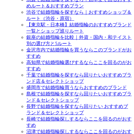
めルート＆おすすめブラン
渋谷で結婚指輪を探すなら｜おすすめショップ＆
ルート（渋谷・原宿）
【東京駅・日本橋】結婚指輪のおすすめブランド
一覧とショップ巡りルート
銀座の結婚指輪を比較｜外資・国内・和テイスト
別の選び方と5ルート
金沢市内で結婚指輪を買うならこのブランドがお
すすめ
高知県で結婚指輪選びするならここを回るのがお
すすめ
千葉で結婚指輪を探すなら回りたいおすすめブラ
ンド店＆セレクトショップ
盛岡市で結婚指輪買うならおすすめのブランド
島根で結婚指輪を探すなら回りたいおすすめブラ
ンド＆セレクトショップ
長野で結婚指輪を探すなら回りたい おすすめブ
ランド＆セレクトショップ
長崎で結婚指輪探しするならここを回るのがおす
すめ
沼津で結婚指輪探しするならここを回るのがおす