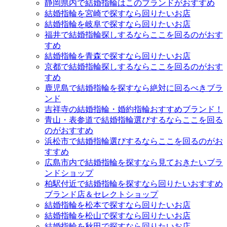
静岡県内で結婚指輪はこのブランドがおすすめ
結婚指輪を宮崎で探すなら回りたいお店
結婚指輪を岐阜で探すなら回りたいお店
福井で結婚指輪探しするならここを回るのがおす
すめ
結婚指輪を青森で探すなら回りたいお店
京都で結婚指輪探しするならここを回るのがおす
すめ
鹿児島で結婚指輪を探すなら絶対に回るべきブラ
ンド
吉祥寺の結婚指輪・婚約指輪おすすめブランド！
青山・表参道で結婚指輪選びするならここを回る
のがおすすめ
浜松市で結婚指輪選びするならここを回るのがお
すすめ
広島市内で結婚指輪を探すなら見ておきたいブラ
ンドショップ
柏駅付近で結婚指輪を探すなら回りたいおすすめ
ブランド店＆セレクトショップ
結婚指輪を松本で探すなら回りたいお店
結婚指輪を松山で探すなら回りたいお店
結婚指輪を秋田で探すなら回りたいお店