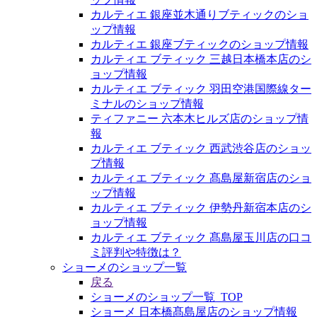
カルティエ 銀座並木通りブティックのショ
ップ情報
カルティエ 銀座ブティックのショップ情報
カルティエ ブティック 三越日本橋本店のシ
ョップ情報
カルティエ ブティック 羽田空港国際線ター
ミナルのショップ情報
ティファニー 六本木ヒルズ店のショップ情
報
カルティエ ブティック 西武渋谷店のショッ
プ情報
カルティエ ブティック 髙島屋新宿店のショ
ップ情報
カルティエ ブティック 伊勢丹新宿本店のシ
ョップ情報
カルティエ ブティック 髙島屋玉川店の口コ
ミ評判や特徴は？
ショーメのショップ一覧
戻る
ショーメのショップ一覧_TOP
ショーメ 日本橋髙島屋店のショップ情報