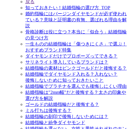
戻る
知っておきたい！結婚指輪の選び方_TOP
婚約指輪にはバージンダイヤモンドが必ず使われ
ている？意味と証明書の有無、選ばれる理由を解
説
骨格診断は役に立つ？本当に「似合う」結婚指輪
の見つけ方
一生ものの結婚指輪は「傷つきにくさ」で選ぶ！
おすすめブランド特集
ダイヤモンドだけでプロポーズってできる？
サリネライト導入しているブランドは？
結婚指輪の素材はピンクゴールドだと後悔する？
結婚指輪でダイヤモンド入れる？入れない？
後悔しないために知っておきたいこと
結婚指輪でプラチナを選んでも後悔しにくい理由
結婚指輪は"2mm幅"だと後悔する？太さの印象や
選び方を解説
ゴールドの結婚指輪だと後悔する？
ミル打ちは後悔する？
結婚指輪の刻印で後悔しないためには？
結婚指輪と紛争ダイヤモンド
結婚指輪を選べない、女性と男性それぞれのホン