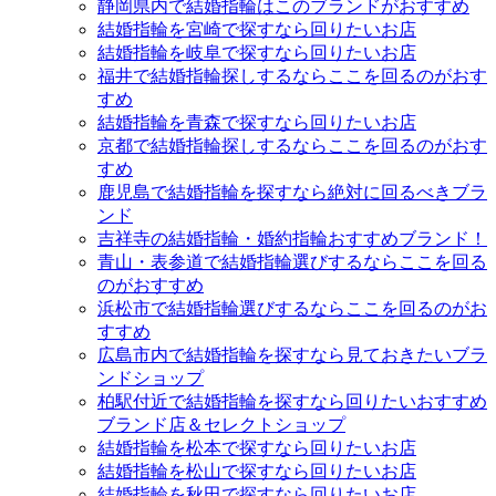
静岡県内で結婚指輪はこのブランドがおすすめ
結婚指輪を宮崎で探すなら回りたいお店
結婚指輪を岐阜で探すなら回りたいお店
福井で結婚指輪探しするならここを回るのがおす
すめ
結婚指輪を青森で探すなら回りたいお店
京都で結婚指輪探しするならここを回るのがおす
すめ
鹿児島で結婚指輪を探すなら絶対に回るべきブラ
ンド
吉祥寺の結婚指輪・婚約指輪おすすめブランド！
青山・表参道で結婚指輪選びするならここを回る
のがおすすめ
浜松市で結婚指輪選びするならここを回るのがお
すすめ
広島市内で結婚指輪を探すなら見ておきたいブラ
ンドショップ
柏駅付近で結婚指輪を探すなら回りたいおすすめ
ブランド店＆セレクトショップ
結婚指輪を松本で探すなら回りたいお店
結婚指輪を松山で探すなら回りたいお店
結婚指輪を秋田で探すなら回りたいお店