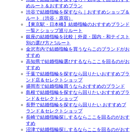
めルート＆おすすめブラン
渋谷で結婚指輪を探すなら｜おすすめショップ＆
ルート（渋谷・原宿）
【東京駅・日本橋】結婚指輪のおすすめブランド
一覧とショップ巡りルート
銀座の結婚指輪を比較｜外資・国内・和テイスト
別の選び方と5ルート
金沢市内で結婚指輪を買うならこのブランドがお
すすめ
高知県で結婚指輪選びするならここを回るのがお
すすめ
千葉で結婚指輪を探すなら回りたいおすすめブラ
ンド店＆セレクトショップ
盛岡市で結婚指輪買うならおすすめのブランド
島根で結婚指輪を探すなら回りたいおすすめブラ
ンド＆セレクトショップ
長野で結婚指輪を探すなら回りたい おすすめブ
ランド＆セレクトショップ
長崎で結婚指輪探しするならここを回るのがおす
すめ
沼津で結婚指輪探しするならここを回るのがおす