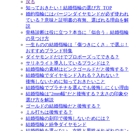
戻る
知っておきたい！結婚指輪の選び方_TOP
婚約指輪にはバージンダイヤモンドが必ず使われ
ている？意味と証明書の有無、選ばれる理由を解
説
骨格診断は役に立つ？本当に「似合う」結婚指輪
の見つけ方
一生ものの結婚指輪は「傷つきにくさ」で選ぶ！
おすすめブランド特集
ダイヤモンドだけでプロポーズってできる？
サリネライト導入しているブランドは？
結婚指輪の素材はピンクゴールドだと後悔する？
結婚指輪でダイヤモンド入れる？入れない？
後悔しないために知っておきたいこと
結婚指輪でプラチナを選んでも後悔しにくい理由
結婚指輪は"2mm幅"だと後悔する？太さの印象や
選び方を解説
ゴールドの結婚指輪だと後悔する？
ミル打ちは後悔する？
結婚指輪の刻印で後悔しないためには？
結婚指輪と紛争ダイヤモンド
結婚指輪を選べない、女性と男性それぞれのホン