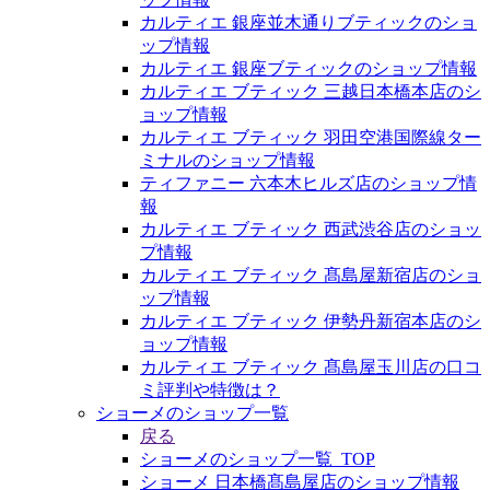
カルティエ 銀座並木通りブティックのショ
ップ情報
カルティエ 銀座ブティックのショップ情報
カルティエ ブティック 三越日本橋本店のシ
ョップ情報
カルティエ ブティック 羽田空港国際線ター
ミナルのショップ情報
ティファニー 六本木ヒルズ店のショップ情
報
カルティエ ブティック 西武渋谷店のショッ
プ情報
カルティエ ブティック 髙島屋新宿店のショ
ップ情報
カルティエ ブティック 伊勢丹新宿本店のシ
ョップ情報
カルティエ ブティック 髙島屋玉川店の口コ
ミ評判や特徴は？
ショーメのショップ一覧
戻る
ショーメのショップ一覧_TOP
ショーメ 日本橋髙島屋店のショップ情報