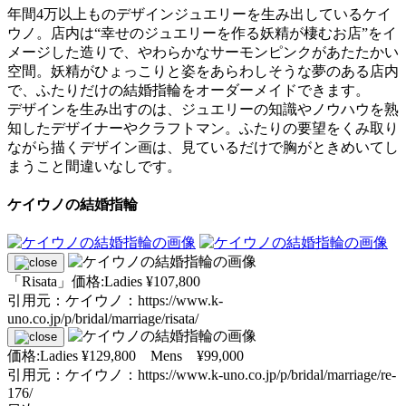
年間4万以上ものデザインジュエリーを生み出しているケイ
ウノ。店内は“幸せのジュエリーを作る妖精が棲むお店”をイ
メージした造りで、やわらかなサーモンピンクがあたたかい
空間。妖精がひょっこりと姿をあらわしそうな夢のある店内
で、ふたりだけの結婚指輪をオーダーメイドできます。
デザインを生み出すのは、ジュエリーの知識やノウハウを熟
知したデザイナーやクラフトマン。ふたりの要望をくみ取り
ながら描くデザイン画は、見ているだけで胸がときめいてし
まうこと間違いなしです。
ケイウノの結婚指輪
「Risata」価格:Ladies ¥107,800
引用元：ケイウノ：https://www.k-
uno.co.jp/p/bridal/marriage/risata/
価格:Ladies ¥129,800 Mens ¥99,000
引用元：ケイウノ：https://www.k-uno.co.jp/p/bridal/marriage/re-
176/