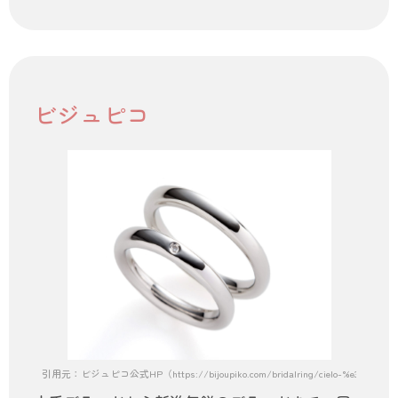
ビジュピコ
引用元：ビジュピコ公式HP（https://bijoupiko.com/bridalring/cielo-%e3%82%b7%e3%