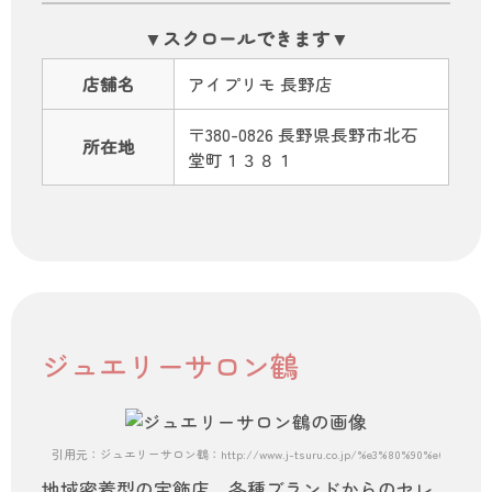
店舗名
アイプリモ 長野店
〒380-0826 長野県長野市北石
所在地
堂町１３８１
ジュエリーサロン鶴
引用元：ジュエリーサロン鶴：http://www.j-tsuru.co.jp/%e3%80%90%e6%9c%88%e8
地域密着型の宝飾店。各種ブランドからのセレ