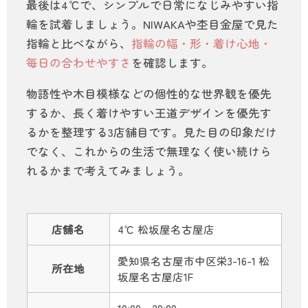
最後は4℃で、シンプルで日常になじみやすい指
輪を試着しましょう。NIWAKAや杢目金屋で見た
指輪と比べながら、
指輪の幅・形・着け心地・
毎日の合わせやすさ
を確認します。
物語性や木目模様などの個性的な世界観を優先
するか、長く着けやすい王道デザインを優先す
るかを整理する3店舗目です。見た目の印象だけ
でなく、これからの生活で無理なく使い続けら
れるかまで考えてみましょう。
店舗名
4℃ 松坂屋名古屋店
愛知県名古屋市中区栄3-16-1 松
所在地
坂屋名古屋店1F
10:00～20:00