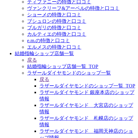
ティファニーの特徴と口コミ
ヴァンクリーフ&アーペルの特徴と口コミ
ショーメの特徴と口コミ
ブシュロンの特徴と口コミ
ブルガリの特徴と口コミ
カルティエの特徴と口コミ
e.m.の特徴と口コミ
エルメスの特徴と口コミ
結婚指輪ショップ店舗一覧
戻る
結婚指輪ショップ店舗一覧_TOP
ラザールダイヤモンドのショップ一覧
戻る
ラザールダイヤモンドのショップ一覧_TOP
ラザールダイヤモンド 銀座本店のショップ
情報
ラザールダイヤモンド 大宮店のショップ
情報
ラザールダイヤモンド 札幌店のショップ
情報
ラザールダイヤモンド 福岡天神店のショ
ップ情報