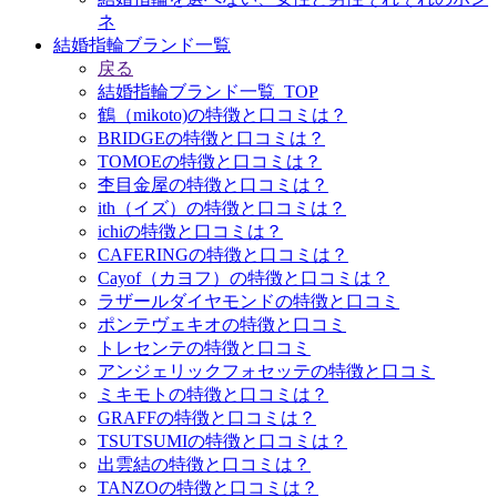
ネ
結婚指輪ブランド一覧
戻る
結婚指輪ブランド一覧_TOP
鶴（mikoto)の特徴と口コミは？
BRIDGEの特徴と口コミは？
TOMOEの特徴と口コミは？
杢目金屋の特徴と口コミは？
ith（イズ）の特徴と口コミは？
ichiの特徴と口コミは？
CAFERINGの特徴と口コミは？
Cayof（カヨフ）の特徴と口コミは？
ラザールダイヤモンドの特徴と口コミ
ポンテヴェキオの特徴と口コミ
トレセンテの特徴と口コミ
アンジェリックフォセッテの特徴と口コミ
ミキモトの特徴と口コミは？
GRAFFの特徴と口コミは？
TSUTSUMIの特徴と口コミは？
出雲結の特徴と口コミは？
TANZOの特徴と口コミは？