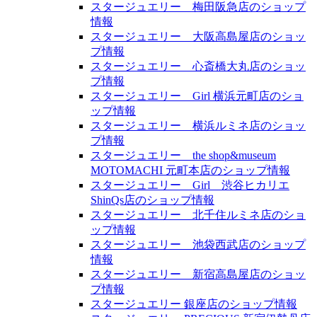
スタージュエリー 梅田阪急店のショップ
情報
スタージュエリー 大阪高島屋店のショッ
プ情報
スタージュエリー 心斎橋大丸店のショッ
プ情報
スタージュエリー Girl 横浜元町店のショ
ップ情報
スタージュエリー 横浜ルミネ店のショッ
プ情報
スタージュエリー the shop&museum
MOTOMACHI 元町本店のショップ情報
スタージュエリー Girl 渋谷ヒカリエ
ShinQs店のショップ情報
スタージュエリー 北千住ルミネ店のショ
ップ情報
スタージュエリー 池袋西武店のショップ
情報
スタージュエリー 新宿高島屋店のショッ
プ情報
スタージュエリー 銀座店のショップ情報