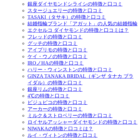
銀座ダイヤモンドシライシの特徴と口コミ
スタージュエリーの特徴と口コミ
TASAKI（タサキ）の特徴と口コミ
結婚指輪ブランド「アガット」の人気の結婚指輪
エクセルコ ダイヤモンドの特徴と口コミは？
フレッドの特徴と口コミ
グッチの特徴と口コミ
アイプリモの特徴と口コミ
ケイ・ウノの特徴と口コミ
IROノHAの特徴と口コミ
ハリー・ウィンストンの特徴と口コミ
GINZA TANAKA BRIDAL（ギンザ タナカ ブラ
イダル）の特徴と口コミ
銀座リムの特徴と口コミ
4℃の特徴と口コミ
ビジュピコの特徴と口コミ
アーカーの特徴と口コミ
ミルク＆ストロベリーの特徴と口コミ
ロイヤルアッシャーダイヤモンドの特徴と口コミ
NIWAKAの特徴と口コミは？
ルイ・ヴィトンの特徴と口コミ