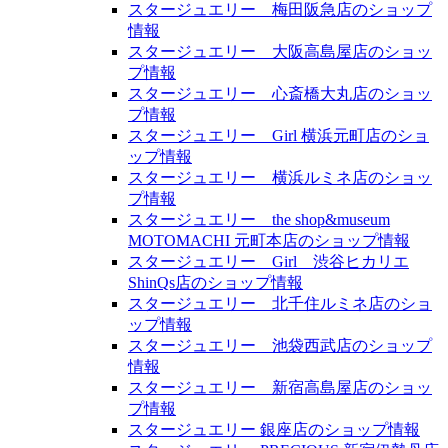
スタージュエリー 梅田阪急店のショップ
情報
スタージュエリー 大阪高島屋店のショッ
プ情報
スタージュエリー 心斎橋大丸店のショッ
プ情報
スタージュエリー Girl 横浜元町店のショ
ップ情報
スタージュエリー 横浜ルミネ店のショッ
プ情報
スタージュエリー the shop&museum
MOTOMACHI 元町本店のショップ情報
スタージュエリー Girl 渋谷ヒカリエ
ShinQs店のショップ情報
スタージュエリー 北千住ルミネ店のショ
ップ情報
スタージュエリー 池袋西武店のショップ
情報
スタージュエリー 新宿高島屋店のショッ
プ情報
スタージュエリー 銀座店のショップ情報