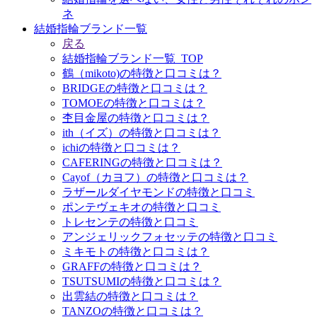
ネ
結婚指輪ブランド一覧
戻る
結婚指輪ブランド一覧_TOP
鶴（mikoto)の特徴と口コミは？
BRIDGEの特徴と口コミは？
TOMOEの特徴と口コミは？
杢目金屋の特徴と口コミは？
ith（イズ）の特徴と口コミは？
ichiの特徴と口コミは？
CAFERINGの特徴と口コミは？
Cayof（カヨフ）の特徴と口コミは？
ラザールダイヤモンドの特徴と口コミ
ポンテヴェキオの特徴と口コミ
トレセンテの特徴と口コミ
アンジェリックフォセッテの特徴と口コミ
ミキモトの特徴と口コミは？
GRAFFの特徴と口コミは？
TSUTSUMIの特徴と口コミは？
出雲結の特徴と口コミは？
TANZOの特徴と口コミは？