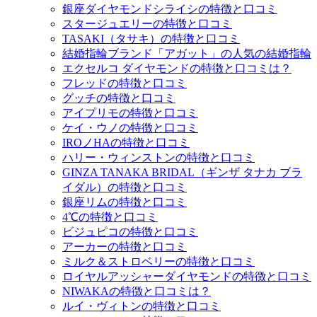
銀座ダイヤモンドシライシの特徴と口コミ
スタージュエリーの特徴と口コミ
TASAKI（タサキ）の特徴と口コミ
結婚指輪ブランド「アガット」の人気の結婚指輪
エクセルコ ダイヤモンドの特徴と口コミは？
フレッドの特徴と口コミ
グッチの特徴と口コミ
アイプリモの特徴と口コミ
ケイ・ウノの特徴と口コミ
IROノHAの特徴と口コミ
ハリー・ウィンストンの特徴と口コミ
GINZA TANAKA BRIDAL（ギンザ タナカ ブラ
イダル）の特徴と口コミ
銀座リムの特徴と口コミ
4℃の特徴と口コミ
ビジュピコの特徴と口コミ
アーカーの特徴と口コミ
ミルク＆ストロベリーの特徴と口コミ
ロイヤルアッシャーダイヤモンドの特徴と口コミ
NIWAKAの特徴と口コミは？
ルイ・ヴィトンの特徴と口コミ