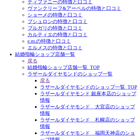
ティファニーの特徴と口コミ
ヴァンクリーフ&アーペルの特徴と口コミ
ショーメの特徴と口コミ
ブシュロンの特徴と口コミ
ブルガリの特徴と口コミ
カルティエの特徴と口コミ
e.m.の特徴と口コミ
エルメスの特徴と口コミ
結婚指輪ショップ店舗一覧
戻る
結婚指輪ショップ店舗一覧_TOP
ラザールダイヤモンドのショップ一覧
戻る
ラザールダイヤモンドのショップ一覧_TOP
ラザールダイヤモンド 銀座本店のショップ
情報
ラザールダイヤモンド 大宮店のショップ
情報
ラザールダイヤモンド 札幌店のショップ
情報
ラザールダイヤモンド 福岡天神店のショ
ップ情報