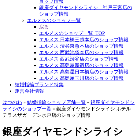
ョップ情報
銀座ダイヤモンドシライシ 神戸三宮店の
ショップ情報
エルメスのショップ一覧
戻る
エルメスのショップ一覧_TOP
エルメス 日本橋三越本店のショップ情報
エルメス 渋谷東急本店のショップ情報
エルメス 西武池袋本店のショップ情報
エルメス 西武渋谷店のショップ情報
エルメス 髙島屋新宿店のショップ情報
エルメス 髙島屋日本橋店のショップ情報
エルメス 髙島屋玉川店のショップ情報
結婚指輪ブランド特集
運営会社情報
はつのわ
»
結婚指輪ショップ店舗一覧
»
銀座ダイヤモンドシ
ライシのショップ一覧
»
銀座ダイヤモンドシライシ ホテル
テラスザガーデン水戸店のショップ情報
銀座ダイヤモンドシライシ