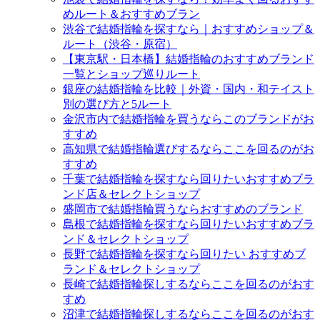
めルート＆おすすめブラン
渋谷で結婚指輪を探すなら｜おすすめショップ＆
ルート（渋谷・原宿）
【東京駅・日本橋】結婚指輪のおすすめブランド
一覧とショップ巡りルート
銀座の結婚指輪を比較｜外資・国内・和テイスト
別の選び方と5ルート
金沢市内で結婚指輪を買うならこのブランドがお
すすめ
高知県で結婚指輪選びするならここを回るのがお
すすめ
千葉で結婚指輪を探すなら回りたいおすすめブラ
ンド店＆セレクトショップ
盛岡市で結婚指輪買うならおすすめのブランド
島根で結婚指輪を探すなら回りたいおすすめブラ
ンド＆セレクトショップ
長野で結婚指輪を探すなら回りたい おすすめブ
ランド＆セレクトショップ
長崎で結婚指輪探しするならここを回るのがおす
すめ
沼津で結婚指輪探しするならここを回るのがおす