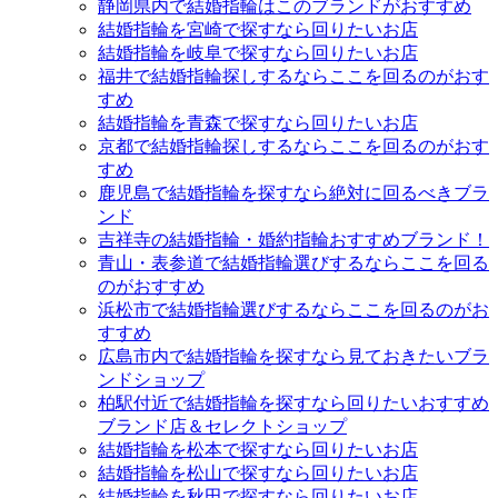
静岡県内で結婚指輪はこのブランドがおすすめ
結婚指輪を宮崎で探すなら回りたいお店
結婚指輪を岐阜で探すなら回りたいお店
福井で結婚指輪探しするならここを回るのがおす
すめ
結婚指輪を青森で探すなら回りたいお店
京都で結婚指輪探しするならここを回るのがおす
すめ
鹿児島で結婚指輪を探すなら絶対に回るべきブラ
ンド
吉祥寺の結婚指輪・婚約指輪おすすめブランド！
青山・表参道で結婚指輪選びするならここを回る
のがおすすめ
浜松市で結婚指輪選びするならここを回るのがお
すすめ
広島市内で結婚指輪を探すなら見ておきたいブラ
ンドショップ
柏駅付近で結婚指輪を探すなら回りたいおすすめ
ブランド店＆セレクトショップ
結婚指輪を松本で探すなら回りたいお店
結婚指輪を松山で探すなら回りたいお店
結婚指輪を秋田で探すなら回りたいお店