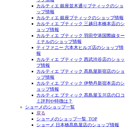
カルティエ 銀座並木通りブティックのショ
ップ情報
カルティエ 銀座ブティックのショップ情報
カルティエ ブティック 三越日本橋本店のシ
ョップ情報
カルティエ ブティック 羽田空港国際線ター
ミナルのショップ情報
ティファニー 六本木ヒルズ店のショップ情
報
カルティエ ブティック 西武渋谷店のショッ
プ情報
カルティエ ブティック 髙島屋新宿店のショ
ップ情報
カルティエ ブティック 伊勢丹新宿本店のシ
ョップ情報
カルティエ ブティック 髙島屋玉川店の口コ
ミ評判や特徴は？
ショーメのショップ一覧
戻る
ショーメのショップ一覧_TOP
ショーメ 日本橋髙島屋店のショップ情報