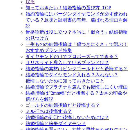
戻る
知っておきたい！結婚指輪の選び方_TOP
婚約指輪にはバージンダイヤモンドが必ず使われ
ている？意味と証明書の有無、選ばれる理由を解
説
骨格診断は役に立つ？本当に「似合う」結婚指輪
の見つけ方
一生ものの結婚指輪は「傷つきにくさ」で選ぶ！
おすすめブランド特集
ダイヤモンドだけでプロポーズってできる？
サリネライト導入しているブランドは？
結婚指輪の素材はピンクゴールドだと後悔する？
結婚指輪でダイヤモンド入れる？入れない？
後悔しないために知っておきたいこと
結婚指輪でプラチナを選んでも後悔しにくい理由
結婚指輪は"2mm幅"だと後悔する？太さの印象や
選び方を解説
ゴールドの結婚指輪だと後悔する？
ミル打ちは後悔する？
結婚指輪の刻印で後悔しないためには？
結婚指輪と紛争ダイヤモンド
結婚指輪を選べない、女性と男性それぞれのホン