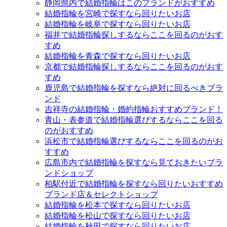
静岡県内で結婚指輪はこのブランドがおすすめ
結婚指輪を宮崎で探すなら回りたいお店
結婚指輪を岐阜で探すなら回りたいお店
福井で結婚指輪探しするならここを回るのがおす
すめ
結婚指輪を青森で探すなら回りたいお店
京都で結婚指輪探しするならここを回るのがおす
すめ
鹿児島で結婚指輪を探すなら絶対に回るべきブラ
ンド
吉祥寺の結婚指輪・婚約指輪おすすめブランド！
青山・表参道で結婚指輪選びするならここを回る
のがおすすめ
浜松市で結婚指輪選びするならここを回るのがお
すすめ
広島市内で結婚指輪を探すなら見ておきたいブラ
ンドショップ
柏駅付近で結婚指輪を探すなら回りたいおすすめ
ブランド店＆セレクトショップ
結婚指輪を松本で探すなら回りたいお店
結婚指輪を松山で探すなら回りたいお店
結婚指輪を秋田で探すなら回りたいお店