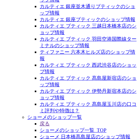
カルティエ 銀座並木通りブティックのショ
ップ情報
カルティエ 銀座ブティックのショップ情報
カルティエ ブティック 三越日本橋本店のシ
ョップ情報
カルティエ ブティック 羽田空港国際線ター
ミナルのショップ情報
ティファニー 六本木ヒルズ店のショップ情
報
カルティエ ブティック 西武渋谷店のショッ
プ情報
カルティエ ブティック 髙島屋新宿店のショ
ップ情報
カルティエ ブティック 伊勢丹新宿本店のシ
ョップ情報
カルティエ ブティック 髙島屋玉川店の口コ
ミ評判や特徴は？
ショーメのショップ一覧
戻る
ショーメのショップ一覧_TOP
ショーメ 日本橋髙島屋店のショップ情報