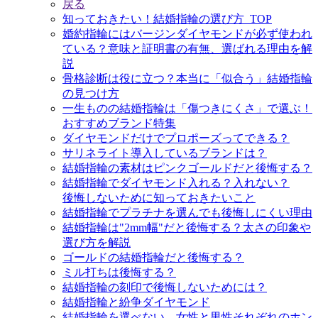
戻る
知っておきたい！結婚指輪の選び方_TOP
婚約指輪にはバージンダイヤモンドが必ず使われ
ている？意味と証明書の有無、選ばれる理由を解
説
骨格診断は役に立つ？本当に「似合う」結婚指輪
の見つけ方
一生ものの結婚指輪は「傷つきにくさ」で選ぶ！
おすすめブランド特集
ダイヤモンドだけでプロポーズってできる？
サリネライト導入しているブランドは？
結婚指輪の素材はピンクゴールドだと後悔する？
結婚指輪でダイヤモンド入れる？入れない？
後悔しないために知っておきたいこと
結婚指輪でプラチナを選んでも後悔しにくい理由
結婚指輪は"2mm幅"だと後悔する？太さの印象や
選び方を解説
ゴールドの結婚指輪だと後悔する？
ミル打ちは後悔する？
結婚指輪の刻印で後悔しないためには？
結婚指輪と紛争ダイヤモンド
結婚指輪を選べない、女性と男性それぞれのホン