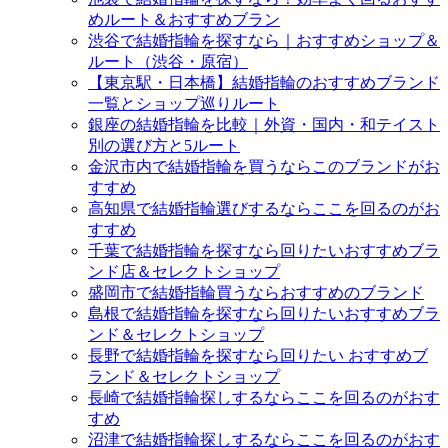
めルート＆おすすめブラン
渋谷で結婚指輪を探すなら｜おすすめショップ＆
ルート（渋谷・原宿）
【東京駅・日本橋】結婚指輪のおすすめブランド
一覧とショップ巡りルート
銀座の結婚指輪を比較｜外資・国内・和テイスト
別の選び方と5ルート
金沢市内で結婚指輪を買うならこのブランドがお
すすめ
高知県で結婚指輪選びするならここを回るのがお
すすめ
千葉で結婚指輪を探すなら回りたいおすすめブラ
ンド店＆セレクトショップ
盛岡市で結婚指輪買うならおすすめのブランド
島根で結婚指輪を探すなら回りたいおすすめブラ
ンド＆セレクトショップ
長野で結婚指輪を探すなら回りたい おすすめブ
ランド＆セレクトショップ
長崎で結婚指輪探しするならここを回るのがおす
すめ
沼津で結婚指輪探しするならここを回るのがおす