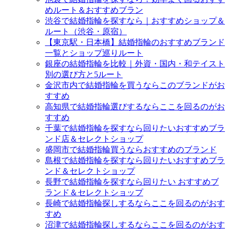
めルート＆おすすめブラン
渋谷で結婚指輪を探すなら｜おすすめショップ＆
ルート（渋谷・原宿）
【東京駅・日本橋】結婚指輪のおすすめブランド
一覧とショップ巡りルート
銀座の結婚指輪を比較｜外資・国内・和テイスト
別の選び方と5ルート
金沢市内で結婚指輪を買うならこのブランドがお
すすめ
高知県で結婚指輪選びするならここを回るのがお
すすめ
千葉で結婚指輪を探すなら回りたいおすすめブラ
ンド店＆セレクトショップ
盛岡市で結婚指輪買うならおすすめのブランド
島根で結婚指輪を探すなら回りたいおすすめブラ
ンド＆セレクトショップ
長野で結婚指輪を探すなら回りたい おすすめブ
ランド＆セレクトショップ
長崎で結婚指輪探しするならここを回るのがおす
すめ
沼津で結婚指輪探しするならここを回るのがおす