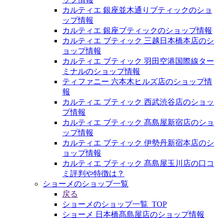
カルティエ 銀座並木通りブティックのショ
ップ情報
カルティエ 銀座ブティックのショップ情報
カルティエ ブティック 三越日本橋本店のシ
ョップ情報
カルティエ ブティック 羽田空港国際線ター
ミナルのショップ情報
ティファニー 六本木ヒルズ店のショップ情
報
カルティエ ブティック 西武渋谷店のショッ
プ情報
カルティエ ブティック 髙島屋新宿店のショ
ップ情報
カルティエ ブティック 伊勢丹新宿本店のシ
ョップ情報
カルティエ ブティック 髙島屋玉川店の口コ
ミ評判や特徴は？
ショーメのショップ一覧
戻る
ショーメのショップ一覧_TOP
ショーメ 日本橋髙島屋店のショップ情報