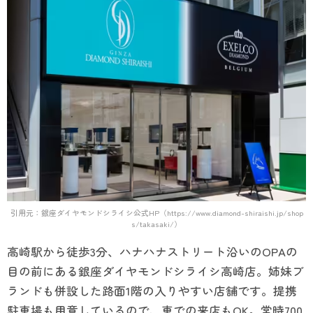
引用元：銀座ダイヤモンドシライシ公式HP（https://www.diamond-shiraishi.jp/shop
s/takasaki/）
高崎駅から徒歩3分、ハナハナストリート沿いのOPAの
目の前にある銀座ダイヤモンドシライシ高崎店。姉妹ブ
ランドも併設した路面1階の入りやすい店舗です。提携
駐車場も用意しているので、車での来店もOK。常時700