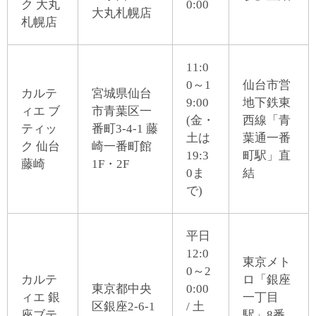
ク 大丸
0:00
大丸札幌店
札幌店
11:0
0～1
仙台市営
カルテ
宮城県仙台
9:00
地下鉄東
ィエ ブ
市青葉区一
(金・
西線「青
ティッ
番町3-4-1 藤
土は
葉通一番
ク 仙台
崎一番町館
19:3
町駅」直
藤崎
1F・2F
0ま
結
で)
平日
12:0
東京メト
0～2
カルテ
ロ「銀座
東京都中央
0:00
ィエ 銀
一丁目
区銀座2-6-1
/ 土
座ブテ
駅」8番