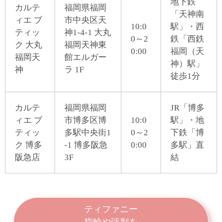
地下鉄
カルテ
福岡県福岡
「天神南
ィエ ブ
市中央区天
10:0
駅」・西
ティッ
神1-4-1 大丸
0～2
鉄「西鉄
ク 大丸
福岡天神東
0:00
福岡（天
福岡天
館エルガー
神）駅」
神
ラ 1F
徒歩1分
カルテ
福岡県福岡
JR「博多
ィエ ブ
市博多区博
10:0
駅」・地
ティッ
多駅中央街1
0～2
下鉄「博
ク 博多
-1 博多阪急
0:00
多駅」直
阪急店
3F
結
ティファニー
指輪や評判を