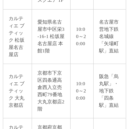
スクエア 1F
カルテ
愛知県名古
名古屋市
ィエ ブ
屋市中区栄3
10:0
営地下鉄
ティッ
-16-1 松坂屋
0～2
名城線
ク 松坂
名古屋店 本
0:00
「矢場町
屋名古
館1階
駅」直結
屋店
京都市下京
カルテ
阪急「烏
区四条通高
ィエ ブ
10:0
丸駅」・
倉西入立売
ティッ
0～2
地下鉄
西町79番地
ク 大丸
0:00
「四条
大丸京都店2
京都店
駅」直結
階
カルテ
京都府京都