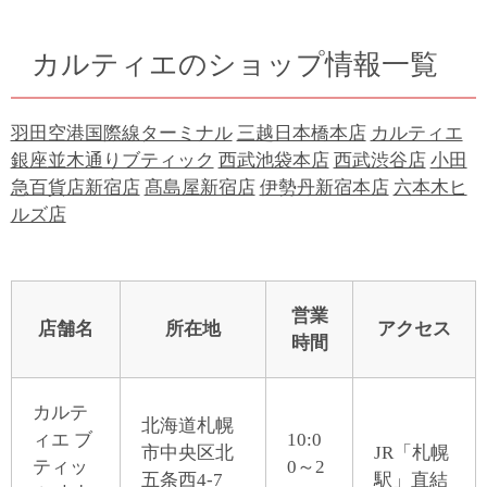
カルティエのショップ情報一覧
羽田空港国際線ターミナル
三越日本橋本店
カルティエ
銀座並木通りブティック
西武池袋本店
西武渋谷店
小田
急百貨店新宿店
髙島屋新宿店
伊勢丹新宿本店
六本木ヒ
ルズ店
営業
店舗名
所在地
アクセス
時間
カルテ
北海道札幌
ィエ ブ
10:0
市中央区北
JR「札幌
ティッ
0～2
五条西4-7
駅」直結