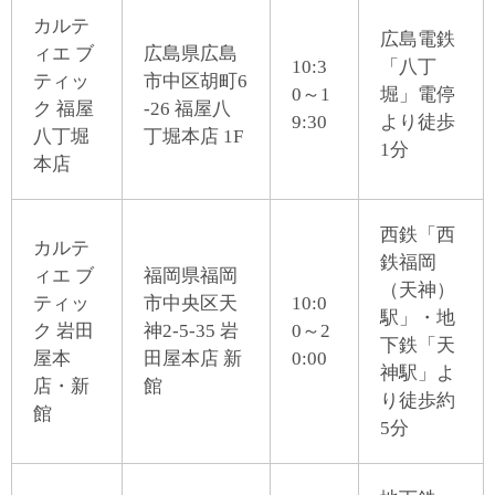
カルテ
広島電鉄
ィエ ブ
広島県広島
10:3
「八丁
ティッ
市中区胡町6
0～1
堀」電停
ク 福屋
-26 福屋八
9:30
より徒歩
八丁堀
丁堀本店 1F
1分
本店
西鉄「西
カルテ
鉄福岡
ィエ ブ
福岡県福岡
（天神）
ティッ
市中央区天
10:0
駅」・地
ク 岩田
神2-5-35 岩
0～2
下鉄「天
屋本
田屋本店 新
0:00
神駅」よ
店・新
館
り徒歩約
館
5分