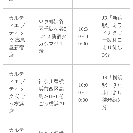
カルテ
JR「新宿
東京都渋谷
ィエ ブ
駅」ミラ
区千駄ヶ谷5
10:3
ティッ
イナタワ
-24-2 新宿タ
0～1
ク 高島
ー改札口
カシマヤ 1
9:30
屋新宿
より徒歩
階
店
3分
カルテ
JR「横浜
ィエ ブ
神奈川県横
10:0
駅」きた
ティッ
浜市西区高
0～2
東口より
ク そご
島2-18-1 そ
0:00
徒歩約3
う横浜
ごう横浜 2F
分
店
カルテ