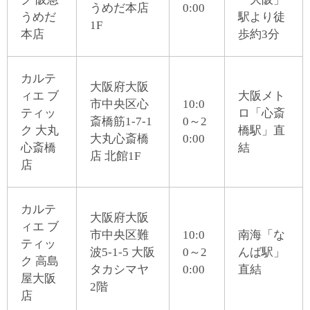
うめだ本店
0:00
うめだ
駅より徒
1F
本店
歩約3分
カルテ
大阪府大阪
ィエ ブ
大阪メト
市中央区心
10:0
ティッ
ロ「心斎
斎橋筋1-7-1
0～2
ク 大丸
橋駅」直
大丸心斎橋
0:00
心斎橋
結
店 北館1F
店
カルテ
大阪府大阪
ィエ ブ
市中央区難
10:0
南海「な
ティッ
波5-1-5 大阪
0～2
んば駅」
ク 高島
タカシマヤ
0:00
直結
屋大阪
2階
店