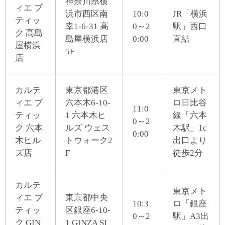
神奈川県横
ィエ ブ
浜市西区南
10:0
JR「横浜
ティッ
幸1-6-31 高
0～2
駅」西口
ク 高島
島屋横浜店
0:00
直結
屋横浜
5F
店
カルテ
東京都港区
東京メト
ィエ ブ
六本木6-10-
ロ日比谷
11:0
ティッ
1 六本木ヒ
線「六本
0～2
ク 六本
ルズ ウェス
木駅」1c
0:00
木ヒル
トウォーク2
出口より
ズ店
F
徒歩2分
カルテ
東京メト
ィエ ブ
東京都中央
10:3
ロ「銀座
ティッ
区銀座6-10-
0～2
駅」A3出
ク GIN
1 GINZA SI