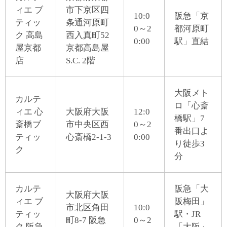
ィエ ブ
市下京区四
10:0
阪急「京
ティッ
条通河原町
0～2
都河原町
ク 高島
西入真町52
0:00
駅」直結
屋京都
京都高島屋
店
S.C. 2階
大阪メト
カルテ
ロ「心斎
ィエ 心
大阪府大阪
12:0
橋駅」7
斎橋ブ
市中央区西
0～2
番出口よ
ティッ
心斎橋2-1-3
0:00
り徒歩3
ク
分
カルテ
阪急「大
大阪府大阪
ィエ ブ
阪梅田」
市北区角田
10:0
ティッ
駅・JR
町8-7 阪急
0～2
ク 阪急
「大阪」