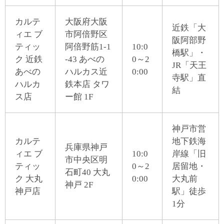
カルテ
大阪府大阪
近鉄「大
ィエ ブ
市阿倍野区
阪阿部野
ティッ
阿倍野筋1-1
10:0
橋駅」・
ク 近鉄
-43 あべの
0～2
JR「天王
あべの
ハルカス近
0:00
寺駅」直
ハルカ
鉄本店 タワ
結
ス店
ー館 1F
神戸市営
カルテ
地下鉄海
兵庫県神戸
ィエ ブ
10:0
岸線「旧
市中央区明
ティッ
0～2
居留地・
石町40 大丸
ク 大丸
0:00
大丸前
神戸 2F
神戸店
駅」徒歩
1分