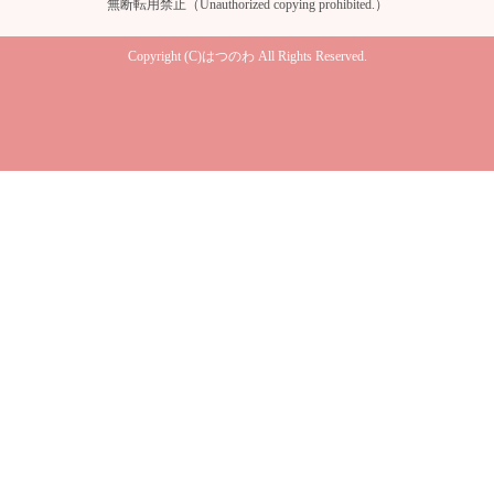
無断転用禁止（Unauthorized copying prohibited.）
Copyright (C)
はつのわ
All Rights Reserved.