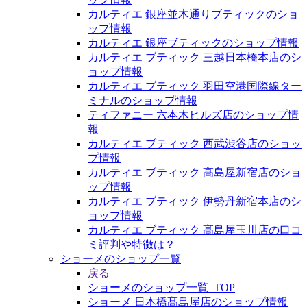
カルティエ 銀座並木通りブティックのショ
ップ情報
カルティエ 銀座ブティックのショップ情報
カルティエ ブティック 三越日本橋本店のシ
ョップ情報
カルティエ ブティック 羽田空港国際線ター
ミナルのショップ情報
ティファニー 六本木ヒルズ店のショップ情
報
カルティエ ブティック 西武渋谷店のショッ
プ情報
カルティエ ブティック 髙島屋新宿店のショ
ップ情報
カルティエ ブティック 伊勢丹新宿本店のシ
ョップ情報
カルティエ ブティック 髙島屋玉川店の口コ
ミ評判や特徴は？
ショーメのショップ一覧
戻る
ショーメのショップ一覧_TOP
ショーメ 日本橋髙島屋店のショップ情報