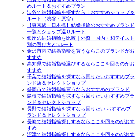
めルート＆おすすめブラン
渋谷で結婚指輪を探すなら｜おすすめショップ＆
ルート（渋谷・原宿）
【東京駅・日本橋】結婚指輪のおすすめブランド
一覧とショップ巡りルート
銀座の結婚指輪を比較｜外資・国内・和テイスト
別の選び方と5ルート
金沢市内で結婚指輪を買うならこのブランドがお
すすめ
高知県で結婚指輪選びするならここを回るのがお
すすめ
千葉で結婚指輪を探すなら回りたいおすすめブラ
ンド店＆セレクトショップ
盛岡市で結婚指輪買うならおすすめのブランド
島根で結婚指輪を探すなら回りたいおすすめブラ
ンド＆セレクトショップ
長野で結婚指輪を探すなら回りたい おすすめブ
ランド＆セレクトショップ
長崎で結婚指輪探しするならここを回るのがおす
すめ
沼津で結婚指輪探しするならここを回るのがおす