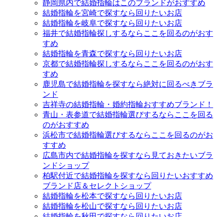
静岡県内で結婚指輪はこのブランドがおすすめ
結婚指輪を宮崎で探すなら回りたいお店
結婚指輪を岐阜で探すなら回りたいお店
福井で結婚指輪探しするならここを回るのがおす
すめ
結婚指輪を青森で探すなら回りたいお店
京都で結婚指輪探しするならここを回るのがおす
すめ
鹿児島で結婚指輪を探すなら絶対に回るべきブラ
ンド
吉祥寺の結婚指輪・婚約指輪おすすめブランド！
青山・表参道で結婚指輪選びするならここを回る
のがおすすめ
浜松市で結婚指輪選びするならここを回るのがお
すすめ
広島市内で結婚指輪を探すなら見ておきたいブラ
ンドショップ
柏駅付近で結婚指輪を探すなら回りたいおすすめ
ブランド店＆セレクトショップ
結婚指輪を松本で探すなら回りたいお店
結婚指輪を松山で探すなら回りたいお店
結婚指輪を秋田で探すなら回りたいお店