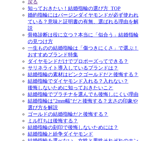
戻る
知っておきたい！結婚指輪の選び方_TOP
婚約指輪にはバージンダイヤモンドが必ず使われ
ている？意味と証明書の有無、選ばれる理由を解
説
骨格診断は役に立つ？本当に「似合う」結婚指輪
の見つけ方
一生ものの結婚指輪は「傷つきにくさ」で選ぶ！
おすすめブランド特集
ダイヤモンドだけでプロポーズってできる？
サリネライト導入しているブランドは？
結婚指輪の素材はピンクゴールドだと後悔する？
結婚指輪でダイヤモンド入れる？入れない？
後悔しないために知っておきたいこと
結婚指輪でプラチナを選んでも後悔しにくい理由
結婚指輪は"2mm幅"だと後悔する？太さの印象や
選び方を解説
ゴールドの結婚指輪だと後悔する？
ミル打ちは後悔する？
結婚指輪の刻印で後悔しないためには？
結婚指輪と紛争ダイヤモンド
結婚指輪を選べない、女性と男性それぞれのホン