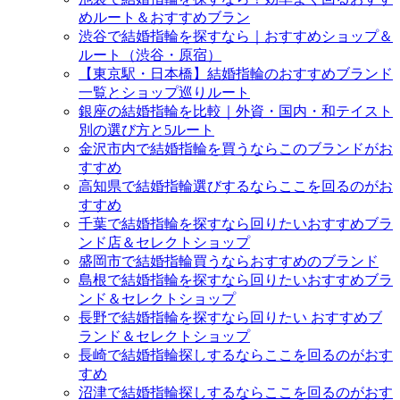
めルート＆おすすめブラン
渋谷で結婚指輪を探すなら｜おすすめショップ＆
ルート（渋谷・原宿）
【東京駅・日本橋】結婚指輪のおすすめブランド
一覧とショップ巡りルート
銀座の結婚指輪を比較｜外資・国内・和テイスト
別の選び方と5ルート
金沢市内で結婚指輪を買うならこのブランドがお
すすめ
高知県で結婚指輪選びするならここを回るのがお
すすめ
千葉で結婚指輪を探すなら回りたいおすすめブラ
ンド店＆セレクトショップ
盛岡市で結婚指輪買うならおすすめのブランド
島根で結婚指輪を探すなら回りたいおすすめブラ
ンド＆セレクトショップ
長野で結婚指輪を探すなら回りたい おすすめブ
ランド＆セレクトショップ
長崎で結婚指輪探しするならここを回るのがおす
すめ
沼津で結婚指輪探しするならここを回るのがおす