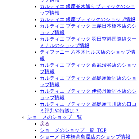
カルティエ 銀座並木通りブティックのショ
ップ情報
カルティエ 銀座ブティックのショップ情報
カルティエ ブティック 三越日本橋本店のシ
ョップ情報
カルティエ ブティック 羽田空港国際線ター
ミナルのショップ情報
ティファニー 六本木ヒルズ店のショップ情
報
カルティエ ブティック 西武渋谷店のショッ
プ情報
カルティエ ブティック 髙島屋新宿店のショ
ップ情報
カルティエ ブティック 伊勢丹新宿本店のシ
ョップ情報
カルティエ ブティック 髙島屋玉川店の口コ
ミ評判や特徴は？
ショーメのショップ一覧
戻る
ショーメのショップ一覧_TOP
ショーメ 日本橋髙島屋店のショップ情報