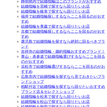
静岡県内で結婚指輪はこのブランドがおすすめ
結婚指輪を宮崎で探すなら回りたいお店
結婚指輪を岐阜で探すなら回りたいお店
福井で結婚指輪探しするならここを回るのがおす
すめ
結婚指輪を青森で探すなら回りたいお店
京都で結婚指輪探しするならここを回るのがおす
すめ
鹿児島で結婚指輪を探すなら絶対に回るべきブラ
ンド
吉祥寺の結婚指輪・婚約指輪おすすめブランド！
青山・表参道で結婚指輪選びするならここを回る
のがおすすめ
浜松市で結婚指輪選びするならここを回るのがお
すすめ
広島市内で結婚指輪を探すなら見ておきたいブラ
ンドショップ
柏駅付近で結婚指輪を探すなら回りたいおすすめ
ブランド店＆セレクトショップ
結婚指輪を松本で探すなら回りたいお店
結婚指輪を松山で探すなら回りたいお店
結婚指輪を秋田で探すなら回りたいお店