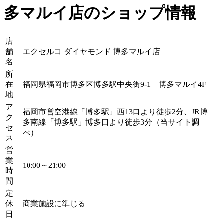
多マルイ店のショップ情報
店
舗
エクセルコ ダイヤモンド 博多マルイ店
名
所
在
福岡県福岡市博多区博多駅中央街9-1 博多マルイ4F
地
ア
福岡市営空港線「博多駅」西13口より徒歩2分、JR博
ク
多南線「博多駅」博多口より徒歩3分（当サイト調
セ
べ）
ス
営
業
10:00～21:00
時
間
定
休
商業施設に準じる
日