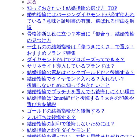
戻る
知っておきたい！結婚指輪の選び方_TOP
婚約指輪にはバージンダイヤモンドが必ず使われ
ている？意味と証明書の有無、選ばれる理由を解
説
骨格診断は役に立つ？本当に「似合う」結婚指輪
の見つけ方
一生ものの結婚指輪は「傷つきにくさ」で選ぶ！
おすすめブランド特集
ダイヤモンドだけでプロポーズってできる？
サリネライト導入しているブランドは？
結婚指輪の素材はピンクゴールドだと後悔する？
結婚指輪でダイヤモンド入れる？入れない？
後悔しないために知っておきたいこと
結婚指輪でプラチナを選んでも後悔しにくい理由
結婚指輪は"2mm幅"だと後悔する？太さの印象や
選び方を解説
ゴールドの結婚指輪だと後悔する？
ミル打ちは後悔する？
結婚指輪の刻印で後悔しないためには？
結婚指輪と紛争ダイヤモンド
結婚指輪を選べない、女性と男性それぞれのホン