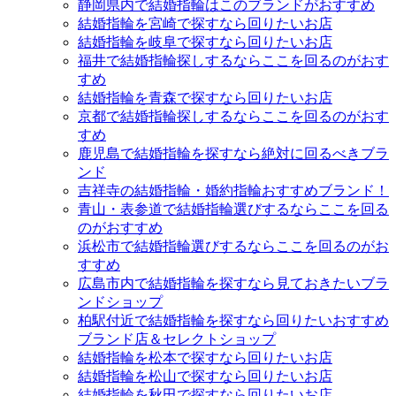
静岡県内で結婚指輪はこのブランドがおすすめ
結婚指輪を宮崎で探すなら回りたいお店
結婚指輪を岐阜で探すなら回りたいお店
福井で結婚指輪探しするならここを回るのがおす
すめ
結婚指輪を青森で探すなら回りたいお店
京都で結婚指輪探しするならここを回るのがおす
すめ
鹿児島で結婚指輪を探すなら絶対に回るべきブラ
ンド
吉祥寺の結婚指輪・婚約指輪おすすめブランド！
青山・表参道で結婚指輪選びするならここを回る
のがおすすめ
浜松市で結婚指輪選びするならここを回るのがお
すすめ
広島市内で結婚指輪を探すなら見ておきたいブラ
ンドショップ
柏駅付近で結婚指輪を探すなら回りたいおすすめ
ブランド店＆セレクトショップ
結婚指輪を松本で探すなら回りたいお店
結婚指輪を松山で探すなら回りたいお店
結婚指輪を秋田で探すなら回りたいお店