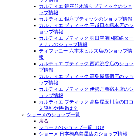
カルティエ 銀座並木通りブティックのショ
ップ情報
カルティエ 銀座ブティックのショップ情報
カルティエ ブティック 三越日本橋本店のシ
ョップ情報
カルティエ ブティック 羽田空港国際線ター
ミナルのショップ情報
ティファニー 六本木ヒルズ店のショップ情
報
カルティエ ブティック 西武渋谷店のショッ
プ情報
カルティエ ブティック 髙島屋新宿店のショ
ップ情報
カルティエ ブティック 伊勢丹新宿本店のシ
ョップ情報
カルティエ ブティック 髙島屋玉川店の口コ
ミ評判や特徴は？
ショーメのショップ一覧
戻る
ショーメのショップ一覧_TOP
ショーメ 日本橋髙島屋店のショップ情報