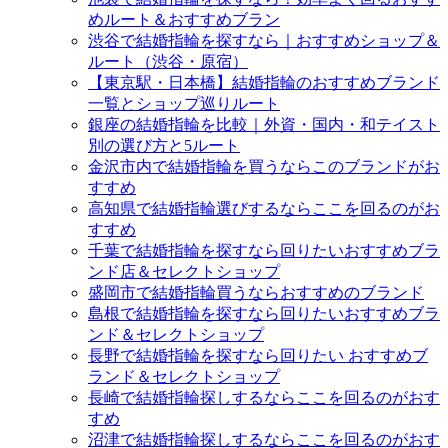
めルート＆おすすめブラン
渋谷で結婚指輪を探すなら｜おすすめショップ＆
ルート（渋谷・原宿）
【東京駅・日本橋】結婚指輪のおすすめブランド
一覧とショップ巡りルート
銀座の結婚指輪を比較｜外資・国内・和テイスト
別の選び方と5ルート
金沢市内で結婚指輪を買うならこのブランドがお
すすめ
高知県で結婚指輪選びするならここを回るのがお
すすめ
千葉で結婚指輪を探すなら回りたいおすすめブラ
ンド店＆セレクトショップ
盛岡市で結婚指輪買うならおすすめのブランド
島根で結婚指輪を探すなら回りたいおすすめブラ
ンド＆セレクトショップ
長野で結婚指輪を探すなら回りたい おすすめブ
ランド＆セレクトショップ
長崎で結婚指輪探しするならここを回るのがおす
すめ
沼津で結婚指輪探しするならここを回るのがおす