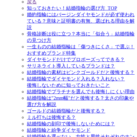
戻る
知っておきたい！結婚指輪の選び方_TOP
婚約指輪にはバージンダイヤモンドが必ず使われ
ている？意味と証明書の有無、選ばれる理由を解
説
骨格診断は役に立つ？本当に「似合う」結婚指輪
の見つけ方
一生ものの結婚指輪は「傷つきにくさ」で選ぶ！
おすすめブランド特集
ダイヤモンドだけでプロポーズってできる？
サリネライト導入しているブランドは？
結婚指輪の素材はピンクゴールドだと後悔する？
結婚指輪でダイヤモンド入れる？入れない？
後悔しないために知っておきたいこと
結婚指輪でプラチナを選んでも後悔しにくい理由
結婚指輪は"2mm幅"だと後悔する？太さの印象や
選び方を解説
ゴールドの結婚指輪だと後悔する？
ミル打ちは後悔する？
結婚指輪の刻印で後悔しないためには？
結婚指輪と紛争ダイヤモンド
結婚指輪を選べない、女性と男性それぞれのホン