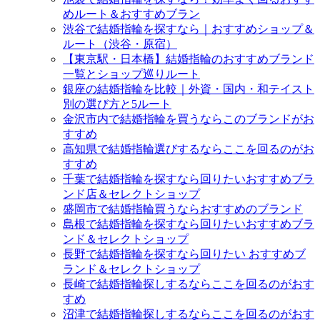
めルート＆おすすめブラン
渋谷で結婚指輪を探すなら｜おすすめショップ＆
ルート（渋谷・原宿）
【東京駅・日本橋】結婚指輪のおすすめブランド
一覧とショップ巡りルート
銀座の結婚指輪を比較｜外資・国内・和テイスト
別の選び方と5ルート
金沢市内で結婚指輪を買うならこのブランドがお
すすめ
高知県で結婚指輪選びするならここを回るのがお
すすめ
千葉で結婚指輪を探すなら回りたいおすすめブラ
ンド店＆セレクトショップ
盛岡市で結婚指輪買うならおすすめのブランド
島根で結婚指輪を探すなら回りたいおすすめブラ
ンド＆セレクトショップ
長野で結婚指輪を探すなら回りたい おすすめブ
ランド＆セレクトショップ
長崎で結婚指輪探しするならここを回るのがおす
すめ
沼津で結婚指輪探しするならここを回るのがおす