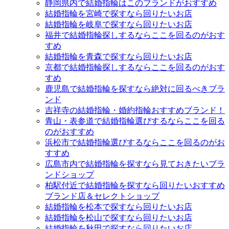
静岡県内で結婚指輪はこのブランドがおすすめ
結婚指輪を宮崎で探すなら回りたいお店
結婚指輪を岐阜で探すなら回りたいお店
福井で結婚指輪探しするならここを回るのがおす
すめ
結婚指輪を青森で探すなら回りたいお店
京都で結婚指輪探しするならここを回るのがおす
すめ
鹿児島で結婚指輪を探すなら絶対に回るべきブラ
ンド
吉祥寺の結婚指輪・婚約指輪おすすめブランド！
青山・表参道で結婚指輪選びするならここを回る
のがおすすめ
浜松市で結婚指輪選びするならここを回るのがお
すすめ
広島市内で結婚指輪を探すなら見ておきたいブラ
ンドショップ
柏駅付近で結婚指輪を探すなら回りたいおすすめ
ブランド店＆セレクトショップ
結婚指輪を松本で探すなら回りたいお店
結婚指輪を松山で探すなら回りたいお店
結婚指輪を秋田で探すなら回りたいお店