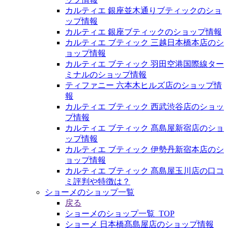
カルティエ 銀座並木通りブティックのショ
ップ情報
カルティエ 銀座ブティックのショップ情報
カルティエ ブティック 三越日本橋本店のシ
ョップ情報
カルティエ ブティック 羽田空港国際線ター
ミナルのショップ情報
ティファニー 六本木ヒルズ店のショップ情
報
カルティエ ブティック 西武渋谷店のショッ
プ情報
カルティエ ブティック 髙島屋新宿店のショ
ップ情報
カルティエ ブティック 伊勢丹新宿本店のシ
ョップ情報
カルティエ ブティック 髙島屋玉川店の口コ
ミ評判や特徴は？
ショーメのショップ一覧
戻る
ショーメのショップ一覧_TOP
ショーメ 日本橋髙島屋店のショップ情報