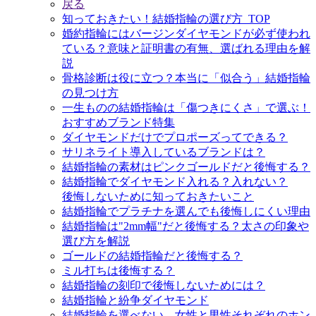
戻る
知っておきたい！結婚指輪の選び方_TOP
婚約指輪にはバージンダイヤモンドが必ず使われ
ている？意味と証明書の有無、選ばれる理由を解
説
骨格診断は役に立つ？本当に「似合う」結婚指輪
の見つけ方
一生ものの結婚指輪は「傷つきにくさ」で選ぶ！
おすすめブランド特集
ダイヤモンドだけでプロポーズってできる？
サリネライト導入しているブランドは？
結婚指輪の素材はピンクゴールドだと後悔する？
結婚指輪でダイヤモンド入れる？入れない？
後悔しないために知っておきたいこと
結婚指輪でプラチナを選んでも後悔しにくい理由
結婚指輪は"2mm幅"だと後悔する？太さの印象や
選び方を解説
ゴールドの結婚指輪だと後悔する？
ミル打ちは後悔する？
結婚指輪の刻印で後悔しないためには？
結婚指輪と紛争ダイヤモンド
結婚指輪を選べない、女性と男性それぞれのホン