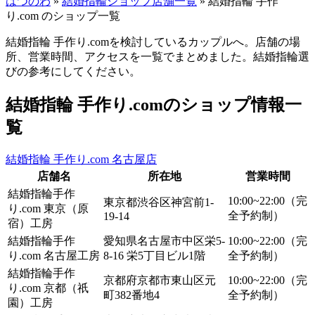
はつのわ
»
結婚指輪ショップ店舗一覧
»
結婚指輪 手作
り.com のショップ一覧
結婚指輪 手作り.comを検討しているカップルへ。店舗の場
所、営業時間、アクセスを一覧でまとめました。結婚指輪選
びの参考にしてください。
結婚指輪 手作り.comのショップ情報一
覧
結婚指輪 手作り.com 名古屋店
店舗名
所在地
営業時間
結婚指輪手作
10:00~22:00（完
東京都渋谷区神宮前1-
り.com 東京（原
全予約制）
19-14
宿）工房
結婚指輪手作
愛知県名古屋市中区栄5-
10:00~22:00（完
り.com 名古屋工房
8-16 栄5丁目ビル1階
全予約制）
結婚指輪手作
京都府京都市東山区元
10:00~22:00（完
り.com 京都（祇
町382番地4
全予約制）
園）工房