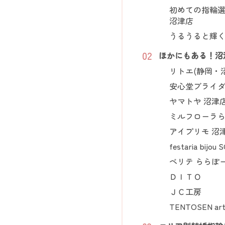
初めての指輪選
沼津店
うるうると輝く
ほかにもある！沼
リトエ(静岡・
安心堂ブライ
ヤマトヤ 沼津
ミルフローラ
アイプリモ 沼
festaria bi
ベリテ ららぽ
ＤＩＴＯ
ＪＣ工房
TENTOSEN art 