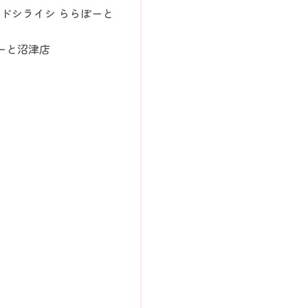
ドシライシ ららぽーと
ーと沼津店