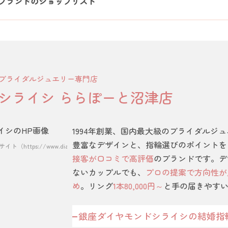
ブランドのショップリスト
ブライダルジュエリー専門店
シライシ ららぽーと沼津店
1994年創業、国内最大級のブライダルジ
豊富なデザインと、指輪選びのポイントを
s://www.diamond-shiraishi.jp/）
接客が口コミで高評価
のブランドです。デ
ないカップルでも、
プロの提案で方向性が
め
。リング
1本80,000円～
と手の届きやす
銀座ダイヤモンドシライシの結婚指