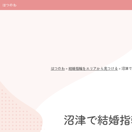
はつのわ
はつのわ
»
結婚指輪をエリアから見つける
»
沼津で
沼津で結婚指