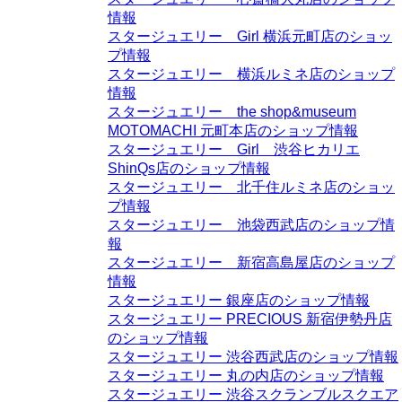
情報
スタージュエリー Girl 横浜元町店のショッ
プ情報
スタージュエリー 横浜ルミネ店のショップ
情報
スタージュエリー the shop&museum
MOTOMACHI 元町本店のショップ情報
スタージュエリー Girl 渋谷ヒカリエ
ShinQs店のショップ情報
スタージュエリー 北千住ルミネ店のショッ
プ情報
スタージュエリー 池袋西武店のショップ情
報
スタージュエリー 新宿高島屋店のショップ
情報
スタージュエリー 銀座店のショップ情報
スタージュエリー PRECIOUS 新宿伊勢丹店
のショップ情報
スタージュエリー 渋谷西武店のショップ情報
スタージュエリー 丸の内店のショップ情報
スタージュエリー 渋谷スクランブルスクエア