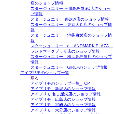
店のショップ情報
スタージュエリー 玉川高島屋SC店のショッ
プ情報
スタージュエリー 表参道店のショップ情報
スタージュエリー 東京大丸店のショップ情
報
スタージュエリー 池袋東武店のショップ情
報
スタージュエリー at LANDMARK PLAZA
ランドマークプラザ店のショップ情報
スタージュエリー 横浜高島屋店のショップ
情報
スタージュエリー GIRL+のショップ情報
アイプリモのショップ一覧
戻る
アイプリモのショップ一覧_TOP
アイプリモ 新潟店のショップ情報
アイプリモ 名古屋栄店のショップ情報
アイプリモ 広島店のショップ情報
アイプリモ 宮崎店のショップ情報
アイプリモ 大分店のショップ情報