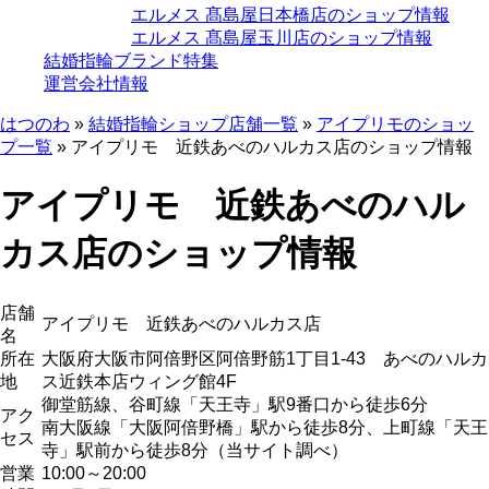
エルメス 髙島屋日本橋店のショップ情報
エルメス 髙島屋玉川店のショップ情報
結婚指輪ブランド特集
運営会社情報
はつのわ
»
結婚指輪ショップ店舗一覧
»
アイプリモのショッ
プ一覧
»
アイプリモ 近鉄あべのハルカス店のショップ情報
アイプリモ 近鉄あべのハル
カス店のショップ情報
店舗
アイプリモ 近鉄あべのハルカス店
名
所在
大阪府大阪市阿倍野区阿倍野筋1丁目1-43 あべのハルカ
地
ス近鉄本店ウィング館4F
御堂筋線、谷町線「天王寺」駅9番口から徒歩6分
アク
南大阪線「大阪阿倍野橋」駅から徒歩8分、上町線「天王
セス
寺」駅前から徒歩8分（当サイト調べ）
営業
10:00～20:00