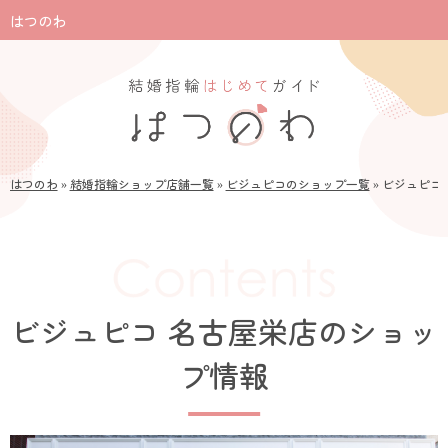
はつのわ
はつのわ
»
結婚指輪ショップ店舗一覧
»
ビジュピコのショップ一覧
»
ビジュピコ
ビジュピコ 名古屋栄店のショッ
プ情報