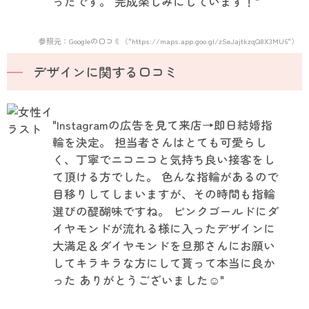
ったです。 完成楽しみにしています！"
参照元：Googleの口コミ（"https://maps.app.goo.gl/zSeJajtkzqQ8X3MU6"）
デザインに関する口コミ
"Instagramの広告を見て来店→即日結婚指
輪を決定。 担当者さんはとても可愛らし
く、丁寧でニコニコと気持ち良い接客をし
て頂ける方でした。 色んな指輪があるので
目移りしてしまいますが、その時間も指輪
選びの醍醐味ですね。 ピンクゴールドにダ
イヤモンドが流れる様に入ったデザインに
大満足＆ダイヤモンドを旦那さんにお願い
してキラキラな方にして貰って本当に良か
った ありがとうございました☺️"