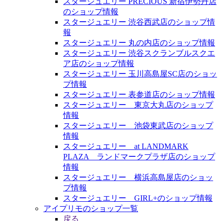
スタージュエリー PRECIOUS 新宿伊勢丹店
のショップ情報
スタージュエリー 渋谷西武店のショップ情
報
スタージュエリー 丸の内店のショップ情報
スタージュエリー 渋谷スクランブルスクエ
ア店のショップ情報
スタージュエリー 玉川高島屋SC店のショッ
プ情報
スタージュエリー 表参道店のショップ情報
スタージュエリー 東京大丸店のショップ
情報
スタージュエリー 池袋東武店のショップ
情報
スタージュエリー at LANDMARK
PLAZA ランドマークプラザ店のショップ
情報
スタージュエリー 横浜高島屋店のショッ
プ情報
スタージュエリー GIRL+のショップ情報
アイプリモのショップ一覧
戻る