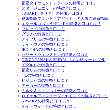
銀座ダイヤモンドシライシの特徴と口コミ
スタージュエリーの特徴と口コミ
TASAKI（タサキ）の特徴と口コミ
結婚指輪ブランド「アガット」の人気の結婚指輪
エクセルコ ダイヤモンドの特徴と口コミは？
フレッドの特徴と口コミ
グッチの特徴と口コミ
アイプリモの特徴と口コミ
ケイ・ウノの特徴と口コミ
IROノHAの特徴と口コミ
ハリー・ウィンストンの特徴と口コミ
GINZA TANAKA BRIDAL（ギンザ タナカ ブラ
イダル）の特徴と口コミ
銀座リムの特徴と口コミ
4℃の特徴と口コミ
ビジュピコの特徴と口コミ
アーカーの特徴と口コミ
ミルク＆ストロベリーの特徴と口コミ
ロイヤルアッシャーダイヤモンドの特徴と口コミ
NIWAKAの特徴と口コミは？
ルイ・ヴィトンの特徴と口コミ