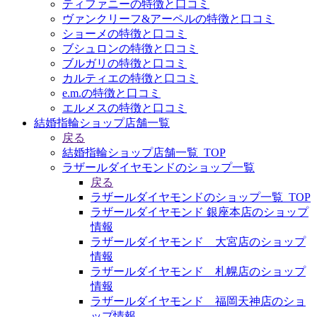
ティファニーの特徴と口コミ
ヴァンクリーフ&アーペルの特徴と口コミ
ショーメの特徴と口コミ
ブシュロンの特徴と口コミ
ブルガリの特徴と口コミ
カルティエの特徴と口コミ
e.m.の特徴と口コミ
エルメスの特徴と口コミ
結婚指輪ショップ店舗一覧
戻る
結婚指輪ショップ店舗一覧_TOP
ラザールダイヤモンドのショップ一覧
戻る
ラザールダイヤモンドのショップ一覧_TOP
ラザールダイヤモンド 銀座本店のショップ
情報
ラザールダイヤモンド 大宮店のショップ
情報
ラザールダイヤモンド 札幌店のショップ
情報
ラザールダイヤモンド 福岡天神店のショ
ップ情報