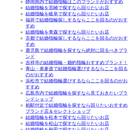
静岡県内で結婚指輪はこのブランドがおすすめ
結婚指輪を宮崎で探すなら回りたいお店
結婚指輪を岐阜で探すなら回りたいお店
福井で結婚指輪探しするならここを回るのがおす
すめ
結婚指輪を青森で探すなら回りたいお店
京都で結婚指輪探しするならここを回るのがおす
すめ
鹿児島で結婚指輪を探すなら絶対に回るべきブラ
ンド
吉祥寺の結婚指輪・婚約指輪おすすめブランド！
青山・表参道で結婚指輪選びするならここを回る
のがおすすめ
浜松市で結婚指輪選びするならここを回るのがお
すすめ
広島市内で結婚指輪を探すなら見ておきたいブラ
ンドショップ
柏駅付近で結婚指輪を探すなら回りたいおすすめ
ブランド店＆セレクトショップ
結婚指輪を松本で探すなら回りたいお店
結婚指輪を松山で探すなら回りたいお店
結婚指輪を秋田で探すなら回りたいお店