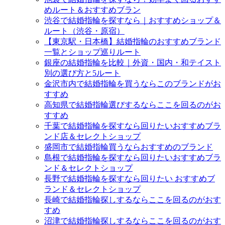
めルート＆おすすめブラン
渋谷で結婚指輪を探すなら｜おすすめショップ＆
ルート（渋谷・原宿）
【東京駅・日本橋】結婚指輪のおすすめブランド
一覧とショップ巡りルート
銀座の結婚指輪を比較｜外資・国内・和テイスト
別の選び方と5ルート
金沢市内で結婚指輪を買うならこのブランドがお
すすめ
高知県で結婚指輪選びするならここを回るのがお
すすめ
千葉で結婚指輪を探すなら回りたいおすすめブラ
ンド店＆セレクトショップ
盛岡市で結婚指輪買うならおすすめのブランド
島根で結婚指輪を探すなら回りたいおすすめブラ
ンド＆セレクトショップ
長野で結婚指輪を探すなら回りたい おすすめブ
ランド＆セレクトショップ
長崎で結婚指輪探しするならここを回るのがおす
すめ
沼津で結婚指輪探しするならここを回るのがおす