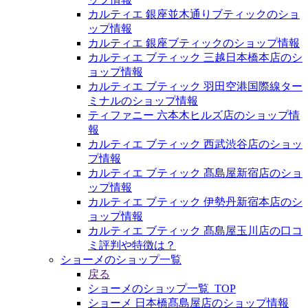
カルティエ 銀座並木通りブティックのショ
ップ情報
カルティエ 銀座ブティックのショップ情報
カルティエ ブティック 三越日本橋本店のシ
ョップ情報
カルティエ ブティック 羽田空港国際線ター
ミナルのショップ情報
ティファニー 六本木ヒルズ店のショップ情
報
カルティエ ブティック 西武渋谷店のショッ
プ情報
カルティエ ブティック 髙島屋新宿店のショ
ップ情報
カルティエ ブティック 伊勢丹新宿本店のシ
ョップ情報
カルティエ ブティック 髙島屋玉川店の口コ
ミ評判や特徴は？
ショーメのショップ一覧
戻る
ショーメのショップ一覧_TOP
ショーメ 日本橋髙島屋店のショップ情報