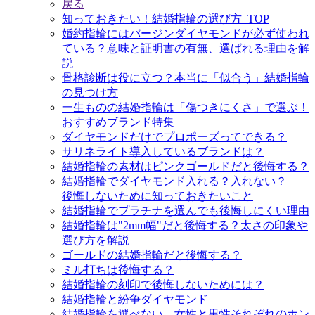
戻る
知っておきたい！結婚指輪の選び方_TOP
婚約指輪にはバージンダイヤモンドが必ず使われ
ている？意味と証明書の有無、選ばれる理由を解
説
骨格診断は役に立つ？本当に「似合う」結婚指輪
の見つけ方
一生ものの結婚指輪は「傷つきにくさ」で選ぶ！
おすすめブランド特集
ダイヤモンドだけでプロポーズってできる？
サリネライト導入しているブランドは？
結婚指輪の素材はピンクゴールドだと後悔する？
結婚指輪でダイヤモンド入れる？入れない？
後悔しないために知っておきたいこと
結婚指輪でプラチナを選んでも後悔しにくい理由
結婚指輪は"2mm幅"だと後悔する？太さの印象や
選び方を解説
ゴールドの結婚指輪だと後悔する？
ミル打ちは後悔する？
結婚指輪の刻印で後悔しないためには？
結婚指輪と紛争ダイヤモンド
結婚指輪を選べない、女性と男性それぞれのホン