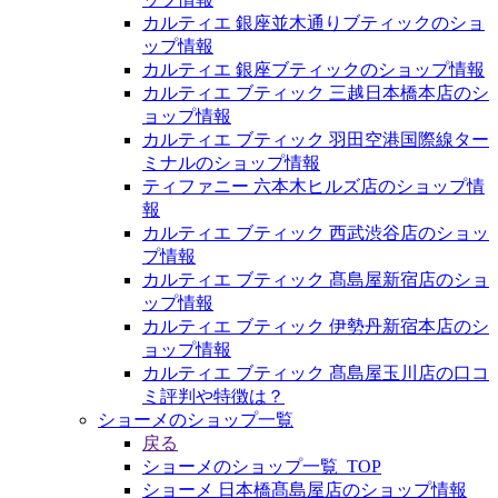
カルティエ 銀座並木通りブティックのショ
ップ情報
カルティエ 銀座ブティックのショップ情報
カルティエ ブティック 三越日本橋本店のシ
ョップ情報
カルティエ ブティック 羽田空港国際線ター
ミナルのショップ情報
ティファニー 六本木ヒルズ店のショップ情
報
カルティエ ブティック 西武渋谷店のショッ
プ情報
カルティエ ブティック 髙島屋新宿店のショ
ップ情報
カルティエ ブティック 伊勢丹新宿本店のシ
ョップ情報
カルティエ ブティック 髙島屋玉川店の口コ
ミ評判や特徴は？
ショーメのショップ一覧
戻る
ショーメのショップ一覧_TOP
ショーメ 日本橋髙島屋店のショップ情報