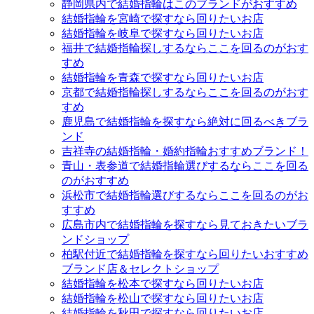
静岡県内で結婚指輪はこのブランドがおすすめ
結婚指輪を宮崎で探すなら回りたいお店
結婚指輪を岐阜で探すなら回りたいお店
福井で結婚指輪探しするならここを回るのがおす
すめ
結婚指輪を青森で探すなら回りたいお店
京都で結婚指輪探しするならここを回るのがおす
すめ
鹿児島で結婚指輪を探すなら絶対に回るべきブラ
ンド
吉祥寺の結婚指輪・婚約指輪おすすめブランド！
青山・表参道で結婚指輪選びするならここを回る
のがおすすめ
浜松市で結婚指輪選びするならここを回るのがお
すすめ
広島市内で結婚指輪を探すなら見ておきたいブラ
ンドショップ
柏駅付近で結婚指輪を探すなら回りたいおすすめ
ブランド店＆セレクトショップ
結婚指輪を松本で探すなら回りたいお店
結婚指輪を松山で探すなら回りたいお店
結婚指輪を秋田で探すなら回りたいお店