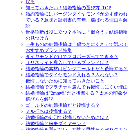
戻る
知っておきたい！結婚指輪の選び方_TOP
婚約指輪にはバージンダイヤモンドが必ず使われ
ている？意味と証明書の有無、選ばれる理由を解
説
骨格診断は役に立つ？本当に「似合う」結婚指輪
の見つけ方
一生ものの結婚指輪は「傷つきにくさ」で選ぶ！
おすすめブランド特集
ダイヤモンドだけでプロポーズってできる？
サリネライト導入しているブランドは？
結婚指輪の素材はピンクゴールドだと後悔する？
結婚指輪でダイヤモンド入れる？入れない？
後悔しないために知っておきたいこと
結婚指輪でプラチナを選んでも後悔しにくい理由
結婚指輪は"2mm幅"だと後悔する？太さの印象や
選び方を解説
ゴールドの結婚指輪だと後悔する？
ミル打ちは後悔する？
結婚指輪の刻印で後悔しないためには？
結婚指輪と紛争ダイヤモンド
結婚指輪を選べない、女性と男性それぞれのホン