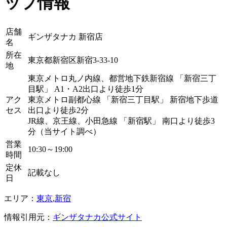
ップ情報
店舗
ギンザタナカ 新宿店
名
所在
東京都新宿区新宿3-33-10
地
東京メトロ丸ノ内線、都営地下鉄新宿線 「新宿三丁
目駅」 A1・A2出口より徒歩1分
アク
東京メトロ副都心線 「新宿三丁目駅」 新宿地下歩道
セス
出口より徒歩2分
JR線、京王線、小田急線 「新宿駅」 南口より徒歩3
分（当サイト調べ）
営業
10:30～19:00
時間
定休
記載なし
日
エリア：
東京
,
新宿
情報引用元：
ギンザタナカ公式サイト