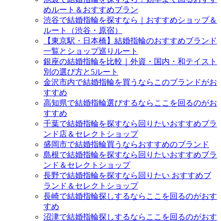
めルート＆おすすめブラン
渋谷で結婚指輪を探すなら｜おすすめショップ＆
ルート（渋谷・原宿）
【東京駅・日本橋】結婚指輪のおすすめブランド
一覧とショップ巡りルート
銀座の結婚指輪を比較｜外資・国内・和テイスト
別の選び方と5ルート
金沢市内で結婚指輪を買うならこのブランドがお
すすめ
高知県で結婚指輪選びするならここを回るのがお
すすめ
千葉で結婚指輪を探すなら回りたいおすすめブラ
ンド店＆セレクトショップ
盛岡市で結婚指輪買うならおすすめのブランド
島根で結婚指輪を探すなら回りたいおすすめブラ
ンド＆セレクトショップ
長野で結婚指輪を探すなら回りたい おすすめブ
ランド＆セレクトショップ
長崎で結婚指輪探しするならここを回るのがおす
すめ
沼津で結婚指輪探しするならここを回るのがおす